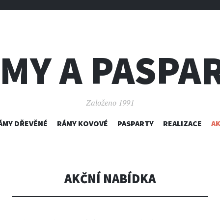
MY A PASPA
Založeno 1991
SKIP
ÁMY DŘEVĚNÉ
RÁMY KOVOVÉ
PASPARTY
REALIZACE
AK
TO
CONTENT
AKČNÍ NABÍDKA