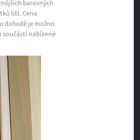
znějších barevných
ků lišt. Cena
 Po dohodě je možno
u součástí nabízené