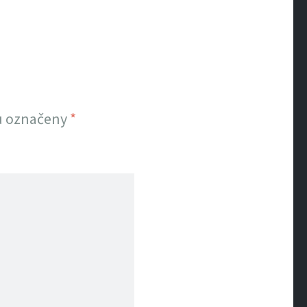
u označeny
*