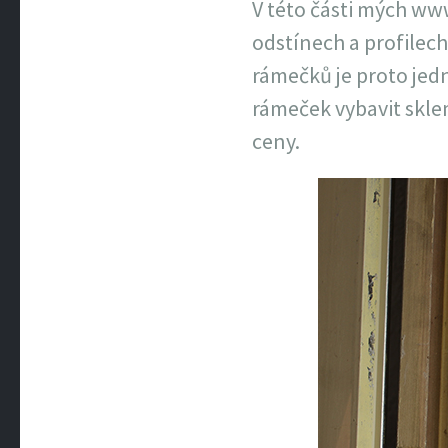
V této části mých ww
odstínech a profilech
rámečků je proto jed
rámeček vybavit skle
ceny.