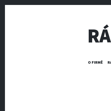
RÁ
O FIRMĚ
R