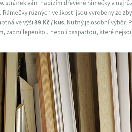
w. stránek vám nabízím dřevěné rámečky v nejrů
. Rámečky různých velikostí jsou vyrobeny ze zbyt
notná ve výši
39 Kč / kus
. Nutný je osobní výběr.
m, zadní lepenkou nebo i paspartou, které nejso